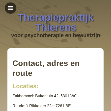
Therapiepraktijk
Thierens
voor psychotherapie en bewustzijn
Contact, adres en
route
Locaties:
Zaltbommel: Buitentuin 42, 5301 WC
Ruurlo: ’t Rikkelder 22c, 7261 BE