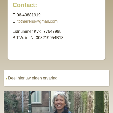
Contact:
T: 06-40881919
E:
tpthierens@gmail.com
Lidnummer KvK: 77647998
B.T.W.-id: NL003219954B13
Deel hier uw eigen ervaring